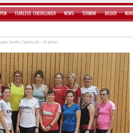
PPEN
FEARLESS CHEERLEADER
NEWS
TERMINE
BILDER
KON
ppe Sandra / Sascha (30 – 50 Jahre)