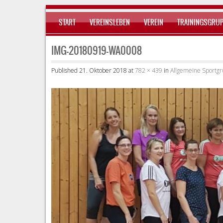
SPRINGE ZUM INHALT
START
VEREINSLEBEN
VEREIN
TRAININGSGRU
Menu
IMG-20180919-WA0008
Published
21. Oktober 2018
at
782 × 439
in
Allgemeine Sportgru